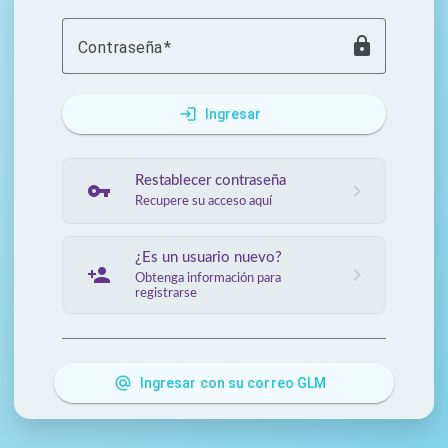
lock
Contraseña
login
Ingresar
Restablecer contraseña
vpn_key
chevron_right
Recupere su acceso aquí
¿Es un usuario nuevo?
person_add
chevron_right
Obtenga información para
registrarse
alternate_email
Ingresar con su correo GLM